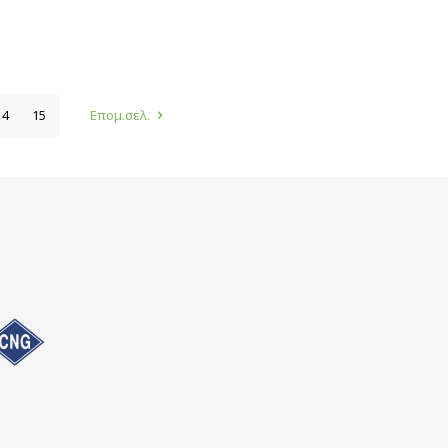
14
15
Επομ.σελ.