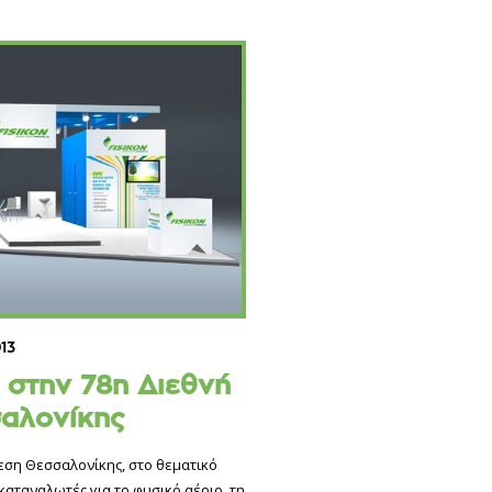
13
 στην 78η Διεθνή
αλονίκης
εση Θεσσαλονίκης, στο θεματικό
αταναλωτές για το φυσικό αέριο, τη