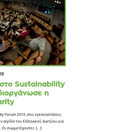
13
το Sustainability
διοργάνωσε η
rity
ty Forum 2013, στις εγκαταστάσεις
ν αιγίδα του Ελληνικού Δικτύου για
. Οι συμμετέχοντες
[…]