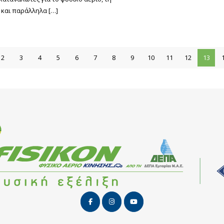
ν και παράλληλα
[…]
2
3
4
5
6
7
8
9
10
11
12
13