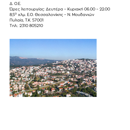
Δ. Ο.Ε.
Ώρες λειτουργίας: Δευτέρα – Κυριακή 06.00 – 22.00
ο
8,5
χλμ. Ε.Ο. Θεσσαλονίκης – Ν. Μουδανιών
Πυλαία, Τ.Κ. 57001
Τηλ.: 2310 805210