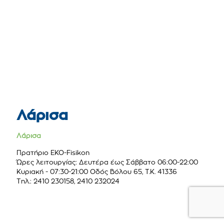
Λάρισα
Λάρισα
Πρατήριο ΕΚΟ-Fisikon
Ώρες λειτουργίας: Δευτέρα έως Σάββατο 06:00-22:00
Κυριακή - 07:30-21:00 Οδός Βόλου 65, Τ.Κ. 41336
Τηλ.: 2410 230158, 2410 232024