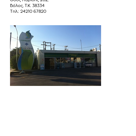
Οδός Λαρίσης 202,
Βόλος, Τ.Κ. 38334
Τηλ.: 24210 67820