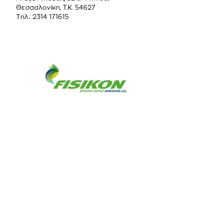
Θεσσαλονίκη, Τ.Κ. 54627
Τηλ.: 2314 171615