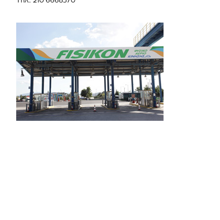
Τηλ.: 210 6668370