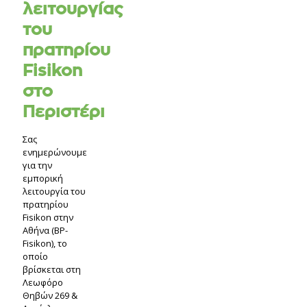
λειτουργίας
του
πρατηρίου
Fisikon
στο
Περιστέρι
Σας
ενημερώνουμε
για την
εμπορική
λειτουργία του
πρατηρίου
Fisikon στην
Αθήνα (BP-
Fisikon), το
οποίο
βρίσκεται στη
Λεωφόρο
Θηβών 269 &