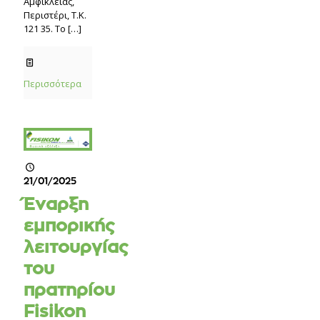
Αμφίκλειας,
Περιστέρι, Τ.Κ.
121 35. Το
[…]
Περισσότερα
21/01/2025
Έναρξη
εμπορικής
λειτουργίας
του
πρατηρίου
Fisikon