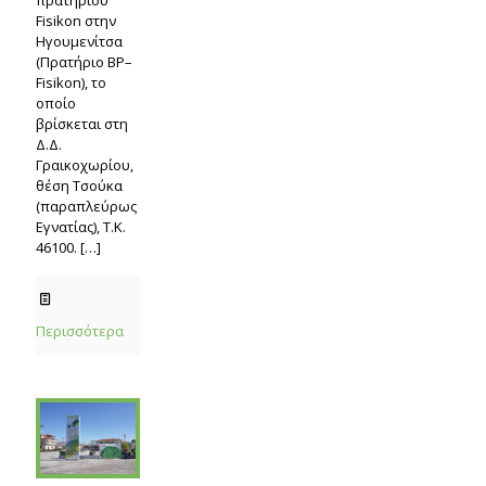
πρατηρίου
Fisikon στην
Ηγουμενίτσα
(Πρατήριο BP–
Fisikon), το
οποίο
βρίσκεται στη
Δ.Δ.
Γραικοχωρίου,
θέση Τσούκα
(παραπλεύρως
Εγνατίας), Τ.Κ.
46100.
[…]
Περισσότερα