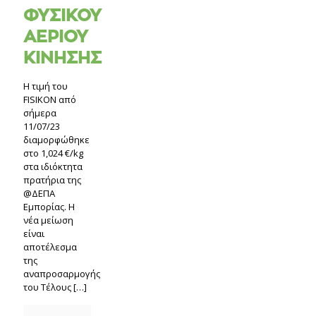
ΦΥΣΙΚΟΥ
ΑΕΡΙΟΥ
ΚΙΝΗΣΗΣ
Η τιμή του
FISIKON από
σήμερα
11/07/23
διαμορφώθηκε
στο 1,024 €/kg
στα ιδιόκτητα
πρατήρια της
@ΔΕΠΑ
Εμπορίας. Η
νέα μείωση
είναι
αποτέλεσμα
της
αναπροσαρμογής
του Τέλους
[…]