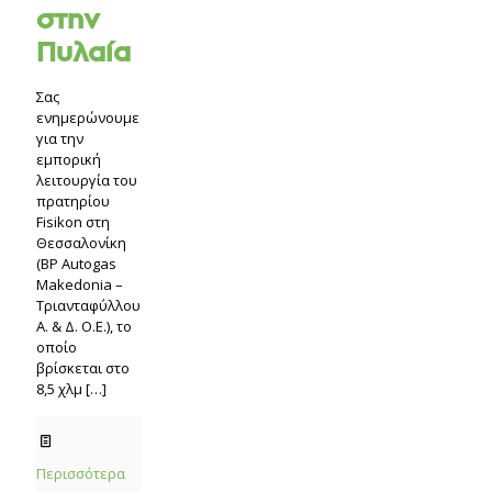
στην
Πυλαία
Σας
ενημερώνουμε
για την
εμπορική
λειτουργία του
πρατηρίου
Fisikon στη
Θεσσαλονίκη
(BP Autogas
Makedonia –
Τριανταφύλλου
Α. & Δ. Ο.Ε.), το
οποίο
βρίσκεται στο
8,5 χλμ
[…]
Περισσότερα